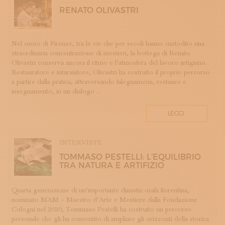
ROMAGNA
RENATO OLIVASTRI
SETA
STAMPA
STRUMENTI MUSICALI
Nel cuore di Firenze, tra le vie che per secoli hanno custodito una
straordinaria concentrazione di mestieri, la bottega di Renato
TESSITURA
Olivastri conserva ancora il ritmo e l’atmosfera del lavoro artigiano.
TESSUTI
Restauratore e intarsiatore, Olivastri ha costruito il proprio percorso
a partire dalla pratica, attraversando falegnameria, restauro e
TIROCINI
insegnamento, in un dialogo ...
UMBRIA
VELLUTO
LEGGI
VETRO
INTERVISTE
TOMMASO PESTELLI: L’EQUILIBRIO
TRA NATURA E ARTIFIZIO
Quarta generazione di un’importante dinastia orafa fiorentina,
nominato MAM – Maestro d’Arte e Mestiere dalla Fondazione
Cologni nel 2020, Tommaso Pestelli ha costruito un percorso
personale che gli ha consentito di ampliare gli orizzonti della storica