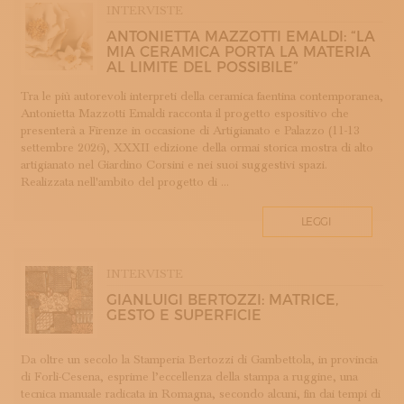
INTERVISTE
COTONE
ANTONIETTA MAZZOTTI EMALDI: “LA
DECORAZIONE
MIA CERAMICA PORTA LA MATERIA
DESIGN
AL LIMITE DEL POSSIBILE”
DESIGN WEEK
Tra le più autorevoli interpreti della ceramica faentina contemporanea,
DIDATTICA E FORMAZIONE
Antonietta Mazzotti Emaldi racconta il progetto espositivo che
presenterà a Firenze in occasione di Artigianato e Palazzo (11-13
DOPPIA FIRMA
settembre 2026), XXXII edizione della ormai storica mostra di alto
EBANISTERIA
artigianato nel Giardino Corsini e nei suoi suggestivi spazi.
Realizzata nell'ambito del progetto di ...
FAENZA
FIRENZE
LEGGI
FONDAZIONE COLOGNI
GIOIELLERIA E OREFICERIA
INTERVISTE
HOMO FABER
GIANLUIGI BERTOZZI: MATRICE,
INCISIONE
GESTO E SUPERFICIE
INTARSIO
KINTSUGI
Da oltre un secolo la Stamperia Bertozzi di Gambettola, in provincia
LANIFICIO
di Forlì-Cesena, esprime l’eccellenza della stampa a ruggine, una
LAVORAZIONE DEL LEGNO
tecnica manuale radicata in Romagna, secondo alcuni, fin dai tempi di