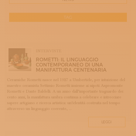
ISCRIVITI ALLA NEWSLETTER
SOSTIENICI
MAGAZINE
TAG
TUTTI I CONTENUTI
NEWS
RESET
INTERVISTE
ITINERARI
APP WELLMADE
ISCRIVITI
INTERVISTE
ARGENTERIA
LOGIN
ROMETTI: IL LINGUAGGIO
ARREDAMENTO
CONTEMPORANEO DI UNA
MANIFATTURA CENTENARIA
ARTIGIANATO E PALAZZO
ARTIGIANO DEL CUORE
Ceramiche Rometti nasce nel 1927 a Umbertide, per intuizione del
maestro ceramista Settimio Rometti insieme ai nipoti Aspromonte
BANDI CONCORSI PREMI
Rometti e Dante Baldelli. A un anno dall’importante traguardo dei
BIGIOTTERIA
cento anni, la manifattura umbra continua a celebrare e intrecciare
CALZOLERIA
sapere artigiano e ricerca artistica: un'identità costruita nel tempo
attraverso un linguaggio coerente, ...
CAMMEO
CERAMICA
LEGGI
CONCHIGLIA
CORALLO