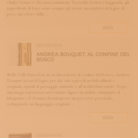
Giulio Cesare e dei suoi centurioni. Tra realtà storica e leggenda, gli
LAVORAZIONE DEL METALLO
ingredienti di base sono sempre gli stessi: una matrice in legno di
LAVORAZIONE DELLA CARTA
pero, un colore dalla ...
LAVORAZIONE DELLA PIETRA
LEGGI
LEGATORIA ARTISTICA
LINO
LIUTERIA
INTERVISTE
MAIOLICA
ANDREA BOUQUET: AL CONFINE DEL
BOSCO
MAM - MAESTRO D'ARTE E MESTIERE
MATRICI
Nelle Valli Pinerolesi, in un laboratorio al confine del bosco, Andrea
MODA E SARTORIA
Bouquet lavora il legno per dar vita a piccoli mobili raffinati e
MOSAICO
originali, ispirati al paesaggio naturale e all’architettura rurale. Dopo
una lunga esperienza nel restauro ligneo in ambito antiquario, il
PELLETTERIA
falegname ed ebanista ha intrapreso un percorso personale,
PERUGIA
sviluppando un linguaggio originale ...
PORCELLANA
PROFUMERIA
LEGGI
PROGETTO
RESTAURO
INTERVISTE