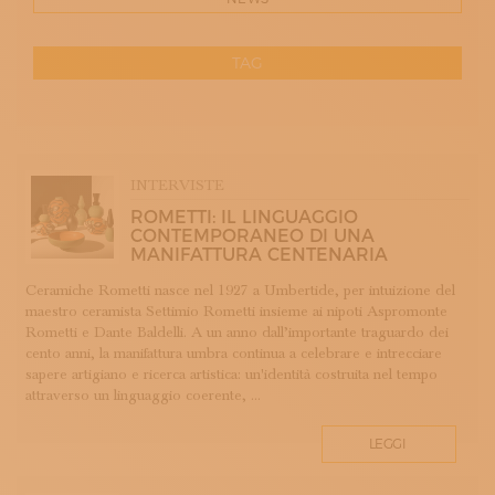
ISCRIVITI ALLA NEWSLETTER
SOSTIENICI
MAGAZINE
TAG
TUTTI I CONTENUTI
NEWS
RESET
INTERVISTE
ITINERARI
APP WELLMADE
ISCRIVITI
INTERVISTE
ARGENTERIA
LOGIN
ROMETTI: IL LINGUAGGIO
ARREDAMENTO
CONTEMPORANEO DI UNA
MANIFATTURA CENTENARIA
ARTIGIANATO E PALAZZO
ARTIGIANO DEL CUORE
Ceramiche Rometti nasce nel 1927 a Umbertide, per intuizione del
maestro ceramista Settimio Rometti insieme ai nipoti Aspromonte
BANDI CONCORSI PREMI
Rometti e Dante Baldelli. A un anno dall’importante traguardo dei
BIGIOTTERIA
cento anni, la manifattura umbra continua a celebrare e intrecciare
CALZOLERIA
sapere artigiano e ricerca artistica: un'identità costruita nel tempo
attraverso un linguaggio coerente, ...
CAMMEO
CERAMICA
LEGGI
CONCHIGLIA
CORALLO