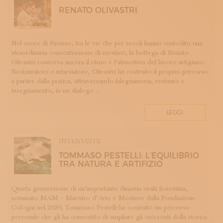
ROMAGNA
RENATO OLIVASTRI
SETA
STAMPA
STRUMENTI MUSICALI
Nel cuore di Firenze, tra le vie che per secoli hanno custodito una
straordinaria concentrazione di mestieri, la bottega di Renato
TESSITURA
Olivastri conserva ancora il ritmo e l’atmosfera del lavoro artigiano.
TESSUTI
Restauratore e intarsiatore, Olivastri ha costruito il proprio percorso
a partire dalla pratica, attraversando falegnameria, restauro e
TIROCINI
insegnamento, in un dialogo ...
UMBRIA
VELLUTO
LEGGI
VETRO
INTERVISTE
TOMMASO PESTELLI: L’EQUILIBRIO
TRA NATURA E ARTIFIZIO
Quarta generazione di un’importante dinastia orafa fiorentina,
nominato MAM – Maestro d’Arte e Mestiere dalla Fondazione
Cologni nel 2020, Tommaso Pestelli ha costruito un percorso
personale che gli ha consentito di ampliare gli orizzonti della storica