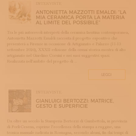
INTERVISTE
COTONE
ANTONIETTA MAZZOTTI EMALDI: “LA
DECORAZIONE
MIA CERAMICA PORTA LA MATERIA
DESIGN
AL LIMITE DEL POSSIBILE”
DESIGN WEEK
Tra le più autorevoli interpreti della ceramica faentina contemporanea,
DIDATTICA E FORMAZIONE
Antonietta Mazzotti Emaldi racconta il progetto espositivo che
presenterà a Firenze in occasione di Artigianato e Palazzo (11-13
DOPPIA FIRMA
settembre 2026), XXXII edizione della ormai storica mostra di alto
EBANISTERIA
artigianato nel Giardino Corsini e nei suoi suggestivi spazi.
Realizzata nell'ambito del progetto di ...
FAENZA
FIRENZE
LEGGI
FONDAZIONE COLOGNI
GIOIELLERIA E OREFICERIA
INTERVISTE
HOMO FABER
GIANLUIGI BERTOZZI: MATRICE,
INCISIONE
GESTO E SUPERFICIE
INTARSIO
KINTSUGI
Da oltre un secolo la Stamperia Bertozzi di Gambettola, in provincia
LANIFICIO
di Forlì-Cesena, esprime l’eccellenza della stampa a ruggine, una
LAVORAZIONE DEL LEGNO
tecnica manuale radicata in Romagna, secondo alcuni, fin dai tempi di