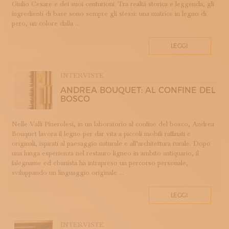
Giulio Cesare e dei suoi centurioni. Tra realtà storica e leggenda, gli
LAVORAZIONE DEL METALLO
ingredienti di base sono sempre gli stessi: una matrice in legno di
LAVORAZIONE DELLA CARTA
pero, un colore dalla ...
LAVORAZIONE DELLA PIETRA
LEGGI
LEGATORIA ARTISTICA
LINO
LIUTERIA
INTERVISTE
MAIOLICA
ANDREA BOUQUET: AL CONFINE DEL
BOSCO
MAM - MAESTRO D'ARTE E MESTIERE
MATRICI
Nelle Valli Pinerolesi, in un laboratorio al confine del bosco, Andrea
MODA E SARTORIA
Bouquet lavora il legno per dar vita a piccoli mobili raffinati e
MOSAICO
originali, ispirati al paesaggio naturale e all’architettura rurale. Dopo
una lunga esperienza nel restauro ligneo in ambito antiquario, il
PELLETTERIA
falegname ed ebanista ha intrapreso un percorso personale,
PERUGIA
sviluppando un linguaggio originale ...
PORCELLANA
PROFUMERIA
LEGGI
PROGETTO
RESTAURO
INTERVISTE