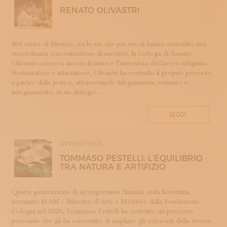
ROMAGNA
RENATO OLIVASTRI
SETA
STAMPA
STRUMENTI MUSICALI
Nel cuore di Firenze, tra le vie che per secoli hanno custodito una
straordinaria concentrazione di mestieri, la bottega di Renato
TESSITURA
Olivastri conserva ancora il ritmo e l’atmosfera del lavoro artigiano.
TESSUTI
Restauratore e intarsiatore, Olivastri ha costruito il proprio percorso
a partire dalla pratica, attraversando falegnameria, restauro e
TIROCINI
insegnamento, in un dialogo ...
UMBRIA
VELLUTO
LEGGI
VETRO
INTERVISTE
TOMMASO PESTELLI: L’EQUILIBRIO
TRA NATURA E ARTIFIZIO
Quarta generazione di un’importante dinastia orafa fiorentina,
nominato MAM – Maestro d’Arte e Mestiere dalla Fondazione
Cologni nel 2020, Tommaso Pestelli ha costruito un percorso
personale che gli ha consentito di ampliare gli orizzonti della storica