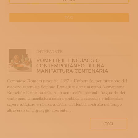
ISCRIVITI ALLA NEWSLETTER
SOSTIENICI
MAGAZINE
TAG
TUTTI I CONTENUTI
NEWS
RESET
INTERVISTE
ITINERARI
APP WELLMADE
ISCRIVITI
INTERVISTE
ARGENTERIA
LOGIN
ROMETTI: IL LINGUAGGIO
ARREDAMENTO
CONTEMPORANEO DI UNA
MANIFATTURA CENTENARIA
ARTIGIANATO E PALAZZO
ARTIGIANO DEL CUORE
Ceramiche Rometti nasce nel 1927 a Umbertide, per intuizione del
maestro ceramista Settimio Rometti insieme ai nipoti Aspromonte
BANDI CONCORSI PREMI
Rometti e Dante Baldelli. A un anno dall’importante traguardo dei
BIGIOTTERIA
cento anni, la manifattura umbra continua a celebrare e intrecciare
CALZOLERIA
sapere artigiano e ricerca artistica: un'identità costruita nel tempo
attraverso un linguaggio coerente, ...
CAMMEO
CERAMICA
LEGGI
CONCHIGLIA
CORALLO