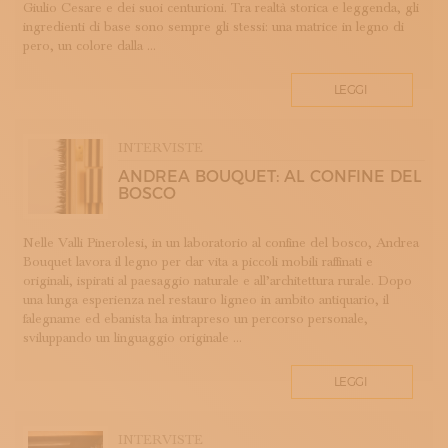
Giulio Cesare e dei suoi centurioni. Tra realtà storica e leggenda, gli
LAVORAZIONE DEL METALLO
ingredienti di base sono sempre gli stessi: una matrice in legno di
LAVORAZIONE DELLA CARTA
pero, un colore dalla ...
LAVORAZIONE DELLA PIETRA
LEGGI
LEGATORIA ARTISTICA
LINO
LIUTERIA
INTERVISTE
MAIOLICA
ANDREA BOUQUET: AL CONFINE DEL
BOSCO
MAM - MAESTRO D'ARTE E MESTIERE
MATRICI
Nelle Valli Pinerolesi, in un laboratorio al confine del bosco, Andrea
MODA E SARTORIA
Bouquet lavora il legno per dar vita a piccoli mobili raffinati e
MOSAICO
originali, ispirati al paesaggio naturale e all’architettura rurale. Dopo
una lunga esperienza nel restauro ligneo in ambito antiquario, il
PELLETTERIA
falegname ed ebanista ha intrapreso un percorso personale,
PERUGIA
sviluppando un linguaggio originale ...
PORCELLANA
PROFUMERIA
LEGGI
PROGETTO
RESTAURO
INTERVISTE