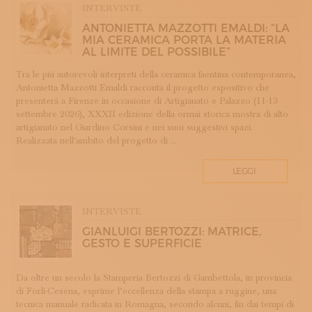
INTERVISTE
COTONE
ANTONIETTA MAZZOTTI EMALDI: “LA
DECORAZIONE
MIA CERAMICA PORTA LA MATERIA
DESIGN
AL LIMITE DEL POSSIBILE”
DESIGN WEEK
Tra le più autorevoli interpreti della ceramica faentina contemporanea,
DIDATTICA E FORMAZIONE
Antonietta Mazzotti Emaldi racconta il progetto espositivo che
presenterà a Firenze in occasione di Artigianato e Palazzo (11-13
DOPPIA FIRMA
settembre 2026), XXXII edizione della ormai storica mostra di alto
EBANISTERIA
artigianato nel Giardino Corsini e nei suoi suggestivi spazi.
Realizzata nell'ambito del progetto di ...
FAENZA
FIRENZE
LEGGI
FONDAZIONE COLOGNI
GIOIELLERIA E OREFICERIA
INTERVISTE
HOMO FABER
GIANLUIGI BERTOZZI: MATRICE,
INCISIONE
GESTO E SUPERFICIE
INTARSIO
KINTSUGI
Da oltre un secolo la Stamperia Bertozzi di Gambettola, in provincia
LANIFICIO
di Forlì-Cesena, esprime l’eccellenza della stampa a ruggine, una
LAVORAZIONE DEL LEGNO
tecnica manuale radicata in Romagna, secondo alcuni, fin dai tempi di