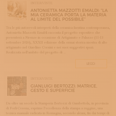
INTERVISTE
COTONE
ANTONIETTA MAZZOTTI EMALDI: “LA
DECORAZIONE
MIA CERAMICA PORTA LA MATERIA
DESIGN
AL LIMITE DEL POSSIBILE”
DESIGN WEEK
Tra le più autorevoli interpreti della ceramica faentina contemporanea,
DIDATTICA E FORMAZIONE
Antonietta Mazzotti Emaldi racconta il progetto espositivo che
presenterà a Firenze in occasione di Artigianato e Palazzo (11-13
DOPPIA FIRMA
settembre 2026), XXXII edizione della ormai storica mostra di alto
EBANISTERIA
artigianato nel Giardino Corsini e nei suoi suggestivi spazi.
Realizzata nell'ambito del progetto di ...
FAENZA
FIRENZE
LEGGI
FONDAZIONE COLOGNI
GIOIELLERIA E OREFICERIA
INTERVISTE
HOMO FABER
GIANLUIGI BERTOZZI: MATRICE,
INCISIONE
GESTO E SUPERFICIE
INTARSIO
KINTSUGI
Da oltre un secolo la Stamperia Bertozzi di Gambettola, in provincia
LANIFICIO
di Forlì-Cesena, esprime l’eccellenza della stampa a ruggine, una
LAVORAZIONE DEL LEGNO
tecnica manuale radicata in Romagna, secondo alcuni, fin dai tempi di