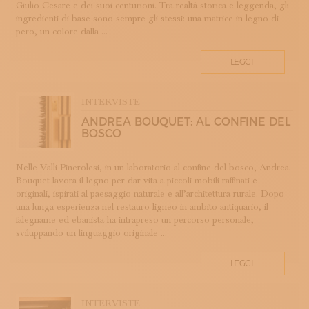
Giulio Cesare e dei suoi centurioni. Tra realtà storica e leggenda, gli
LAVORAZIONE DEL METALLO
ingredienti di base sono sempre gli stessi: una matrice in legno di
LAVORAZIONE DELLA CARTA
pero, un colore dalla ...
LAVORAZIONE DELLA PIETRA
LEGGI
LEGATORIA ARTISTICA
LINO
LIUTERIA
INTERVISTE
MAIOLICA
ANDREA BOUQUET: AL CONFINE DEL
BOSCO
MAM - MAESTRO D'ARTE E MESTIERE
MATRICI
Nelle Valli Pinerolesi, in un laboratorio al confine del bosco, Andrea
MODA E SARTORIA
Bouquet lavora il legno per dar vita a piccoli mobili raffinati e
MOSAICO
originali, ispirati al paesaggio naturale e all’architettura rurale. Dopo
una lunga esperienza nel restauro ligneo in ambito antiquario, il
PELLETTERIA
falegname ed ebanista ha intrapreso un percorso personale,
PERUGIA
sviluppando un linguaggio originale ...
PORCELLANA
PROFUMERIA
LEGGI
PROGETTO
RESTAURO
INTERVISTE