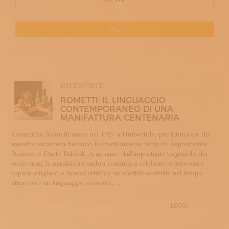
ISCRIVITI ALLA NEWSLETTER
SOSTIENICI
MAGAZINE
TAG
TUTTI I CONTENUTI
NEWS
RESET
INTERVISTE
ITINERARI
APP WELLMADE
ISCRIVITI
INTERVISTE
ARGENTERIA
LOGIN
ROMETTI: IL LINGUAGGIO
ARREDAMENTO
CONTEMPORANEO DI UNA
MANIFATTURA CENTENARIA
ARTIGIANATO E PALAZZO
ARTIGIANO DEL CUORE
Ceramiche Rometti nasce nel 1927 a Umbertide, per intuizione del
maestro ceramista Settimio Rometti insieme ai nipoti Aspromonte
BANDI CONCORSI PREMI
Rometti e Dante Baldelli. A un anno dall’importante traguardo dei
BIGIOTTERIA
cento anni, la manifattura umbra continua a celebrare e intrecciare
CALZOLERIA
sapere artigiano e ricerca artistica: un'identità costruita nel tempo
attraverso un linguaggio coerente, ...
CAMMEO
CERAMICA
LEGGI
CONCHIGLIA
CORALLO