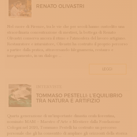
ROMAGNA
RENATO OLIVASTRI
SETA
STAMPA
STRUMENTI MUSICALI
Nel cuore di Firenze, tra le vie che per secoli hanno custodito una
straordinaria concentrazione di mestieri, la bottega di Renato
TESSITURA
Olivastri conserva ancora il ritmo e l’atmosfera del lavoro artigiano.
TESSUTI
Restauratore e intarsiatore, Olivastri ha costruito il proprio percorso
a partire dalla pratica, attraversando falegnameria, restauro e
TIROCINI
insegnamento, in un dialogo ...
UMBRIA
VELLUTO
LEGGI
VETRO
INTERVISTE
TOMMASO PESTELLI: L’EQUILIBRIO
TRA NATURA E ARTIFIZIO
Quarta generazione di un’importante dinastia orafa fiorentina,
nominato MAM – Maestro d’Arte e Mestiere dalla Fondazione
Cologni nel 2020, Tommaso Pestelli ha costruito un percorso
personale che gli ha consentito di ampliare gli orizzonti della storica