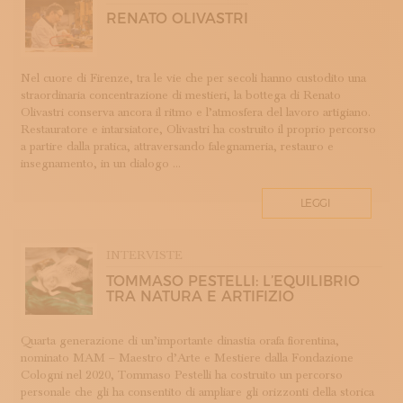
ROMAGNA
RENATO OLIVASTRI
SETA
STAMPA
STRUMENTI MUSICALI
Nel cuore di Firenze, tra le vie che per secoli hanno custodito una
straordinaria concentrazione di mestieri, la bottega di Renato
TESSITURA
Olivastri conserva ancora il ritmo e l’atmosfera del lavoro artigiano.
TESSUTI
Restauratore e intarsiatore, Olivastri ha costruito il proprio percorso
a partire dalla pratica, attraversando falegnameria, restauro e
TIROCINI
insegnamento, in un dialogo ...
UMBRIA
VELLUTO
LEGGI
VETRO
INTERVISTE
TOMMASO PESTELLI: L’EQUILIBRIO
TRA NATURA E ARTIFIZIO
Quarta generazione di un’importante dinastia orafa fiorentina,
nominato MAM – Maestro d’Arte e Mestiere dalla Fondazione
Cologni nel 2020, Tommaso Pestelli ha costruito un percorso
personale che gli ha consentito di ampliare gli orizzonti della storica