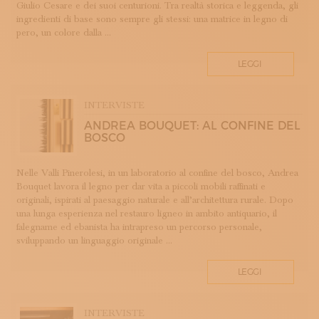
Giulio Cesare e dei suoi centurioni. Tra realtà storica e leggenda, gli
LAVORAZIONE DEL METALLO
ingredienti di base sono sempre gli stessi: una matrice in legno di
LAVORAZIONE DELLA CARTA
pero, un colore dalla ...
LAVORAZIONE DELLA PIETRA
LEGGI
LEGATORIA ARTISTICA
LINO
LIUTERIA
INTERVISTE
MAIOLICA
ANDREA BOUQUET: AL CONFINE DEL
BOSCO
MAM - MAESTRO D'ARTE E MESTIERE
MATRICI
Nelle Valli Pinerolesi, in un laboratorio al confine del bosco, Andrea
MODA E SARTORIA
Bouquet lavora il legno per dar vita a piccoli mobili raffinati e
MOSAICO
originali, ispirati al paesaggio naturale e all’architettura rurale. Dopo
una lunga esperienza nel restauro ligneo in ambito antiquario, il
PELLETTERIA
falegname ed ebanista ha intrapreso un percorso personale,
PERUGIA
sviluppando un linguaggio originale ...
PORCELLANA
PROFUMERIA
LEGGI
PROGETTO
RESTAURO
INTERVISTE