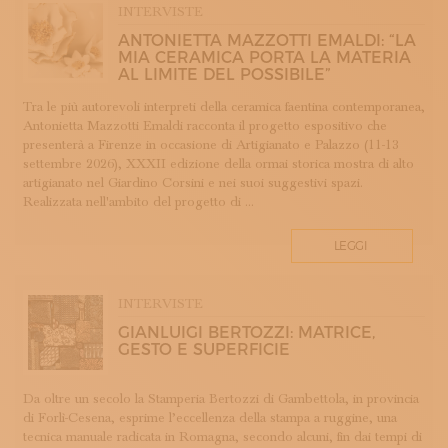
INTERVISTE
COTONE
ANTONIETTA MAZZOTTI EMALDI: “LA
DECORAZIONE
MIA CERAMICA PORTA LA MATERIA
DESIGN
AL LIMITE DEL POSSIBILE”
DESIGN WEEK
Tra le più autorevoli interpreti della ceramica faentina contemporanea,
DIDATTICA E FORMAZIONE
Antonietta Mazzotti Emaldi racconta il progetto espositivo che
presenterà a Firenze in occasione di Artigianato e Palazzo (11-13
DOPPIA FIRMA
settembre 2026), XXXII edizione della ormai storica mostra di alto
EBANISTERIA
artigianato nel Giardino Corsini e nei suoi suggestivi spazi.
Realizzata nell'ambito del progetto di ...
FAENZA
FIRENZE
LEGGI
FONDAZIONE COLOGNI
GIOIELLERIA E OREFICERIA
INTERVISTE
HOMO FABER
GIANLUIGI BERTOZZI: MATRICE,
INCISIONE
GESTO E SUPERFICIE
INTARSIO
KINTSUGI
Da oltre un secolo la Stamperia Bertozzi di Gambettola, in provincia
LANIFICIO
di Forlì-Cesena, esprime l’eccellenza della stampa a ruggine, una
LAVORAZIONE DEL LEGNO
tecnica manuale radicata in Romagna, secondo alcuni, fin dai tempi di