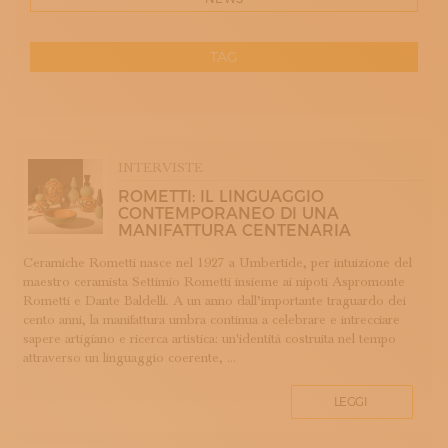
ISCRIVITI ALLA NEWSLETTER
SOSTIENICI
MAGAZINE
TAG
TUTTI I CONTENUTI
NEWS
RESET
INTERVISTE
ITINERARI
APP WELLMADE
ISCRIVITI
INTERVISTE
ARGENTERIA
LOGIN
ROMETTI: IL LINGUAGGIO
ARREDAMENTO
CONTEMPORANEO DI UNA
MANIFATTURA CENTENARIA
ARTIGIANATO E PALAZZO
ARTIGIANO DEL CUORE
Ceramiche Rometti nasce nel 1927 a Umbertide, per intuizione del
maestro ceramista Settimio Rometti insieme ai nipoti Aspromonte
BANDI CONCORSI PREMI
Rometti e Dante Baldelli. A un anno dall’importante traguardo dei
BIGIOTTERIA
cento anni, la manifattura umbra continua a celebrare e intrecciare
CALZOLERIA
sapere artigiano e ricerca artistica: un'identità costruita nel tempo
attraverso un linguaggio coerente, ...
CAMMEO
CERAMICA
LEGGI
CONCHIGLIA
CORALLO