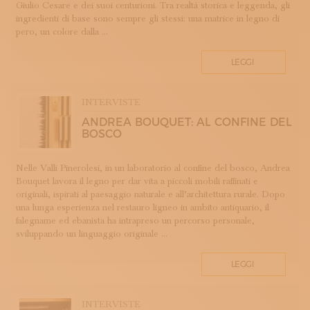
Giulio Cesare e dei suoi centurioni. Tra realtà storica e leggenda, gli
LAVORAZIONE DEL METALLO
ingredienti di base sono sempre gli stessi: una matrice in legno di
LAVORAZIONE DELLA CARTA
pero, un colore dalla ...
LAVORAZIONE DELLA PIETRA
LEGGI
LEGATORIA ARTISTICA
LINO
LIUTERIA
INTERVISTE
MAIOLICA
ANDREA BOUQUET: AL CONFINE DEL
BOSCO
MAM - MAESTRO D'ARTE E MESTIERE
MATRICI
Nelle Valli Pinerolesi, in un laboratorio al confine del bosco, Andrea
MODA E SARTORIA
Bouquet lavora il legno per dar vita a piccoli mobili raffinati e
MOSAICO
originali, ispirati al paesaggio naturale e all’architettura rurale. Dopo
una lunga esperienza nel restauro ligneo in ambito antiquario, il
PELLETTERIA
falegname ed ebanista ha intrapreso un percorso personale,
PERUGIA
sviluppando un linguaggio originale ...
PORCELLANA
PROFUMERIA
LEGGI
PROGETTO
RESTAURO
INTERVISTE