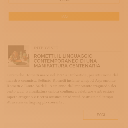
ISCRIVITI ALLA NEWSLETTER
SOSTIENICI
MAGAZINE
TAG
TUTTI I CONTENUTI
NEWS
RESET
INTERVISTE
ITINERARI
APP WELLMADE
ISCRIVITI
INTERVISTE
ARGENTERIA
LOGIN
ROMETTI: IL LINGUAGGIO
ARREDAMENTO
CONTEMPORANEO DI UNA
MANIFATTURA CENTENARIA
ARTIGIANATO E PALAZZO
ARTIGIANO DEL CUORE
Ceramiche Rometti nasce nel 1927 a Umbertide, per intuizione del
maestro ceramista Settimio Rometti insieme ai nipoti Aspromonte
BANDI CONCORSI PREMI
Rometti e Dante Baldelli. A un anno dall’importante traguardo dei
BIGIOTTERIA
cento anni, la manifattura umbra continua a celebrare e intrecciare
CALZOLERIA
sapere artigiano e ricerca artistica: un'identità costruita nel tempo
attraverso un linguaggio coerente, ...
CAMMEO
CERAMICA
LEGGI
CONCHIGLIA
CORALLO