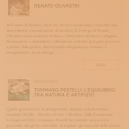
ROMAGNA
RENATO OLIVASTRI
SETA
STAMPA
STRUMENTI MUSICALI
Nel cuore di Firenze, tra le vie che per secoli hanno custodito una
straordinaria concentrazione di mestieri, la bottega di Renato
TESSITURA
Olivastri conserva ancora il ritmo e l’atmosfera del lavoro artigiano.
TESSUTI
Restauratore e intarsiatore, Olivastri ha costruito il proprio percorso
a partire dalla pratica, attraversando falegnameria, restauro e
TIROCINI
insegnamento, in un dialogo ...
UMBRIA
VELLUTO
LEGGI
VETRO
INTERVISTE
TOMMASO PESTELLI: L’EQUILIBRIO
TRA NATURA E ARTIFIZIO
Quarta generazione di un’importante dinastia orafa fiorentina,
nominato MAM – Maestro d’Arte e Mestiere dalla Fondazione
Cologni nel 2020, Tommaso Pestelli ha costruito un percorso
personale che gli ha consentito di ampliare gli orizzonti della storica