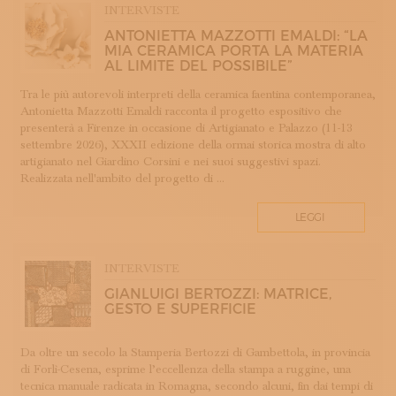
INTERVISTE
COTONE
ANTONIETTA MAZZOTTI EMALDI: “LA
DECORAZIONE
MIA CERAMICA PORTA LA MATERIA
DESIGN
AL LIMITE DEL POSSIBILE”
DESIGN WEEK
Tra le più autorevoli interpreti della ceramica faentina contemporanea,
DIDATTICA E FORMAZIONE
Antonietta Mazzotti Emaldi racconta il progetto espositivo che
presenterà a Firenze in occasione di Artigianato e Palazzo (11-13
DOPPIA FIRMA
settembre 2026), XXXII edizione della ormai storica mostra di alto
EBANISTERIA
artigianato nel Giardino Corsini e nei suoi suggestivi spazi.
Realizzata nell'ambito del progetto di ...
FAENZA
FIRENZE
LEGGI
FONDAZIONE COLOGNI
GIOIELLERIA E OREFICERIA
INTERVISTE
HOMO FABER
GIANLUIGI BERTOZZI: MATRICE,
INCISIONE
GESTO E SUPERFICIE
INTARSIO
KINTSUGI
Da oltre un secolo la Stamperia Bertozzi di Gambettola, in provincia
LANIFICIO
di Forlì-Cesena, esprime l’eccellenza della stampa a ruggine, una
LAVORAZIONE DEL LEGNO
tecnica manuale radicata in Romagna, secondo alcuni, fin dai tempi di